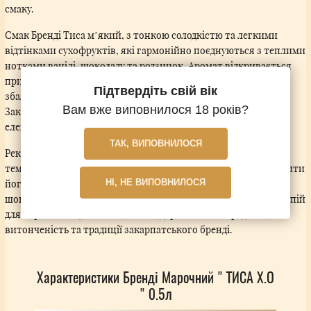
смаку.
Смак Бренді Тиса м’який, з тонкою солодкістю та легкими
відтінками сухофруктів, які гармонійно поєднуються з теплими
нотками ванілі, шоколаду та родзинок. Аромат відкривається
приємними фруктовими і пряними акцентами, створюючи
Підтвердіть свій вік
збалансований і багатий букет. Напій відображає традиції
Вам вже виповнилося 18 років?
Закарпаття та майстерність місцевих винокурів, передаючи
елегантність і витонченість українського бренді.
ТАК, ВИПОВНИЛОСЯ
Рекомендації до подачі: найкраще смакує при кімнатній
температурі у келиху-сніфтері, що дозволяє повністю розкрити
його ароматний букет. Ідеально поєднується з темним
НІ, НЕ ВИПОВНИЛОСЯ
шоколадом, твердими сирами або стиглими фруктами. Це напій
для справжніх цінителів, який підкреслює благородство,
витонченість та традиції закарпатського бренді.
Характеристики Бренді Марочний " ТИСА X.O
" 0.5л