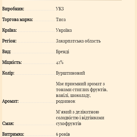
Виробник:
УКЗ
Торгова марка:
Тиса
Країна:
Україна
Регіон:
Закарпатська область
Вид:
Бренді
Міцність:
42%
Колір:
Бурштиновий
Має приємний аромат з
тонами стиглих фруктів,
ванілі, шоколаду,
Аромат:
родзинок
М’який з делікатною
солодкістю і відтінками
Смак:
сухофруктів
Витримка:
6 років