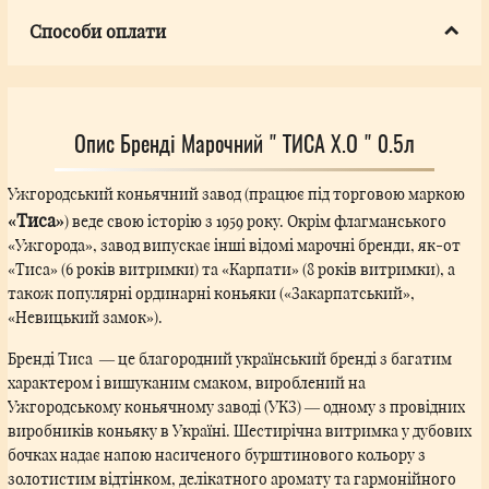
Способи оплати
Опис Бренді Марочний " ТИСА X.O " 0.5л
Ужгородський коньячний завод (працює під торговою маркою
«Тиса»
) веде свою історію з 1959 року. Окрім флагманського
«Ужгорода», завод випускає інші відомі марочні бренди, як-от
«Тиса» (6 років витримки) та «Карпати» (8 років витримки), а
також популярні ординарні коньяки («Закарпатський»,
«Невицький замок»).
Бренді Тиса — це благородний український бренді з багатим
характером і вишуканим смаком, вироблений на
Ужгородському коньячному заводі (УКЗ) — одному з провідних
виробників коньяку в Україні. Шестирічна витримка у дубових
бочках надає напою насиченого бурштинового кольору з
золотистим відтінком, делікатного аромату та гармонійного