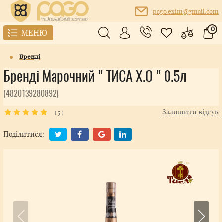
pago.exim@gmail.com
0
МЕНЮ
Бренді
Бренді Марочний " ТИСА X.O " 0.5л
(4820139280892)
Залишити відгук
(
5
)
Поділитися: