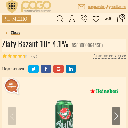
pago.exim@gmail.com
0
МЕНЮ
Пиво
Zlaty Bazant 10° 4.1%
(8588000064458)
Залишити відгук
(
6
)
Поділитися: