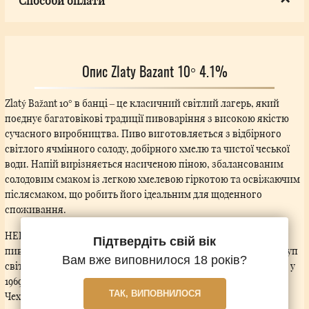
Способи оплати
Опис Zlaty Bazant 10° 4.1%
Zlatý Bažant 10° в банці – це класичний світлий лагерь, який
поєднує багатовікові традиції пивоваріння з високою якістю
сучасного виробництва. Пиво виготовляється з відбірного
світлого ячмінного солоду, добірного хмелю та чистої чеської
води. Напій вирізняється насиченою піною, збалансованим
солодовим смаком із легкою хмелевою гіркотою та освіжаючим
післясмаком, що робить його ідеальним для щоденного
споживання.
HEINEKEN вже понад 20 років є лідером словацького ринку
Підтвердіть свій вік
пива та входить до складу однієї з найбільших пивоварних груп
Вам вже виповнилося 18 років?
світу – HEINEKEN NV. Історія пивоварні Zlatý Bažant почалася у
1969 році, і її продукція швидко здобула популярність у
ТАК, ВИПОВНИЛОСЯ
Чехословаччині. Протягом перших десяти років бренд почав