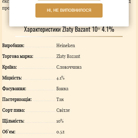
експортуватися до 12 країн світу, закріпивши своє місце серед
провідних європейських пивних марок.
НІ, НЕ ВИПОВНИЛОСЯ
Характеристики Zlaty Bazant 10° 4.1%
Виробник:
Hеineken
Торгова марка:
Zlaty Bazant
Країна:
Словаччина
Міцність:
4.1%
Фасування:
Банка
Пастеризація:
Так
Сорт пива:
Світле
Щільність:
10%
Об`єм:
0.5л