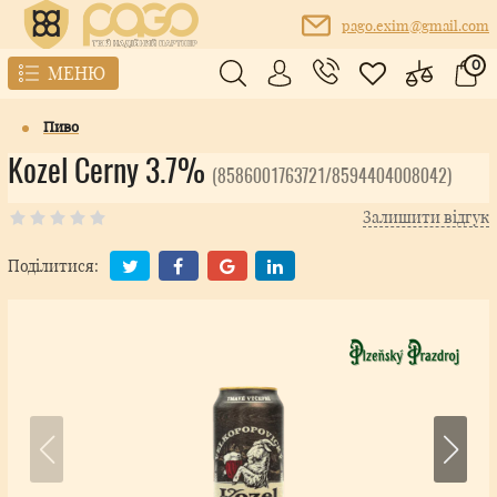
pago.exim@gmail.com
0
МЕНЮ
Пиво
Kozel Cerny 3.7%
(8586001763721/8594404008042)
Залишити відгук
Поділитися: