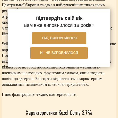
Центральної Європи та одна з найсучасніших пивоварень
регіону. Її портфоліо включає відомі бренди, що щороку
отримують нагороди на міжнародних і локальних конкурсах
Підтвердіть свій вік
якості: Pilsner Urquell, Šariš, Velkopopovický Kozel, Radegast,
Вам вже виповнилося 18 років?
Gambrinus, Topvar, Smädný Mních, Excelent, безалкогольне пиво
Birell та сидр Frisco.
ТАК, ВИПОВНИЛОСЯ
Velkopopovický Kozel – впізнаване та популярне чеське пиво, яке
варять за традиційними рецептами на пивоварні у Велке
НІ, НЕ ВИПОВНИЛОСЯ
Поповіце, недалеко від Праги. Сьогодні виробництво також
ведеться на заводі Plzeňský Prazdroj у Пльзені. Бренд пропонує
кілька сортів, серед яких найпопулярніший – темний із
насиченим шоколадно-фруктовим смаком, який подають
навіть до десертів. Всі сорти відзначаються характерним
освіжаючим післясмаком із легкою гіркуватістю.
Пиво фільтроване, темне, пастеризоване.
Характеристики Kozel Cerny 3.7%