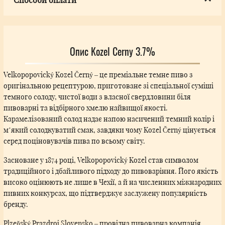
Опис Kozel Cerny 3.7%
Velkopopovický Kozel Černý – це преміальне темне пиво з
оригінальною рецептурою, приготоване зі спеціальної суміші
темного солоду, чистої води з власної свердловини біля
пивоварні та відбірного хмелю найвищої якості.
Карамелізований солод надає напою насичений темний колір і
м’який солодкуватий смак, завдяки чому Kozel Černý цінується
серед поціновувачів пива по всьому світу.
Засноване у 1874 році, Velkopopovický Kozel став символом
традиційного і дбайливого підходу до пивоваріння. Його якість
високо оцінюють не лише в Чехії, а й на численних міжнародних
пивних конкурсах, що підтверджує заслужену популярність
бренду.
Plzeňský Prazdroj Slovensko – провідна пивоварна компанія