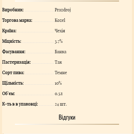
Виробник:
Prazdroj
Торгова марка:
Kozel
Країна:
Чехія
Міцність:
3.7%
Фасування:
Банка
Пастеризація:
Так
Сорт пива:
Темне
Щільність:
10%
Об`єм:
0.5л
К-ть в в упаковці:
24 шт.
Відгуки