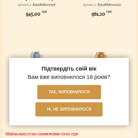
Артикул:
8593868007356
Артикул:
8593868000555
грн
грн
945,00
961,20
Підтвердіть свій вік
Вам вже виповнилося 18 років?
Branik 11° 5%
Branik 12° 5,2%
ТАК, ВИПОВНИЛОСЯ
Артикул:
8593868004157
Артикул:
8593868005147
грн
грн
972,00
972,00
НІ, НЕ ВИПОВНИЛОСЯ
Немає на складі
Немає на складі
Мінімальна сума замовлення: 1000 грн