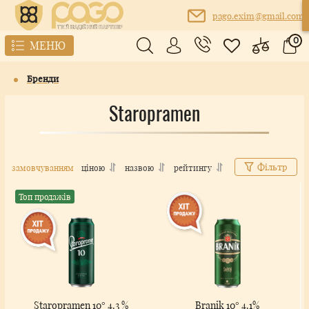
pago.exim@gmail.com
0
МЕНЮ
Бренди
Staropramen
Фільтр
замовчуванням
ціною
назвою
рейтингу
Топ продажів
Staropramen 10° 4.3 %
Branik 10° 4.1%