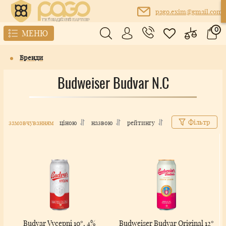
pago.exim@gmail.com
0
МЕНЮ
Бренди
Budweiser Budvar N.C
Фільтр
замовчуванням
ціною
назвою
рейтингу
Budvar Vycepni 10°, 4%
Budweiser Budvar Original 12°