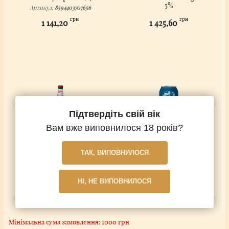
5%
Артикул:
8594403707656
Артикул:
8594403707618
грн
грн
1 141,20
1 425,60
Немає на складі
Підтвердіть свій вік
Вам вже виповнилося 18 років?
Budvar Vycepni 10°, 4%
Budvar Nealko 0%
ТАК, ВИПОВНИЛОСЯ
Артикул:
8594403110418
Артикул:
8594403707663
грн
грн
1 188,00
1 128,00
НІ, НЕ ВИПОВНИЛОСЯ
Немає на складі
Немає на складі
Мінімальна сума замовлення: 1000 грн